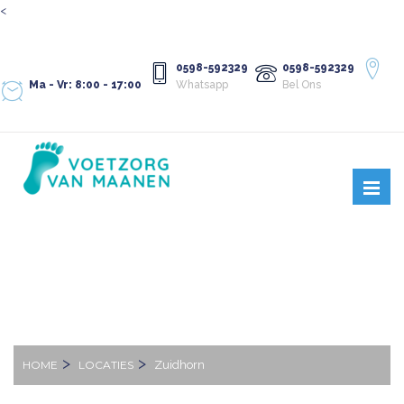
<
0598-592329
0598-592329
Ma - Vr: 8:00 - 17:00
Whatsapp
Bel Ons
ZUIDHORN
HOME
LOCATIES
Zuidhorn