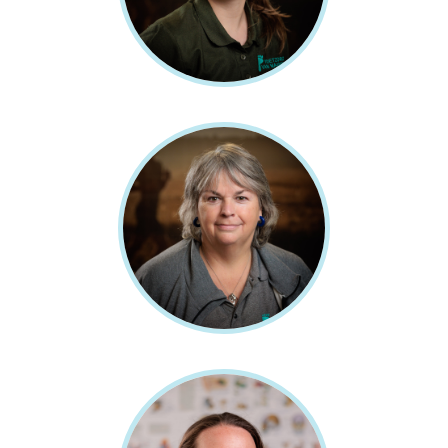
VÉRONI GROEN
Podotherapeut,
Diabetespodotherapeut
AAFKE WILDEBOER