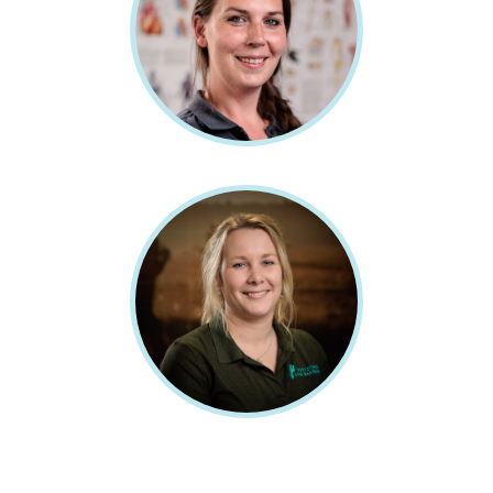
Assistent Podotherapie
MAGDA VLIJMINCX
Registerpodoloog & Medisch
Pedicure, NLQF 6 i.o.