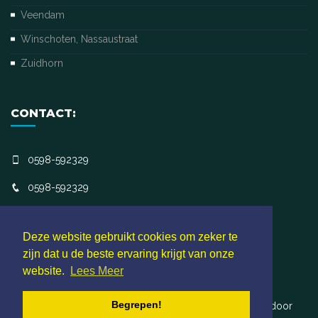
Veendam
Winschoten, Nassaustraat
Zuidhorn
CONTACT:
0598-592329
0598-592329
receptie@voetzorgvanmaanen.nl
Deze website gebruikt cookies om zeker te
zijn dat u de beste ervaring krijgt van onze
website.
Lees Meer
Begrepen!
©2026
Website ontwikkeld en SEO geoptimaliseerd door