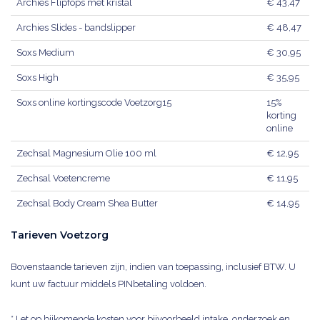
Archies Flipfops met kristal
€ 43,47
Archies Slides - bandslipper
€ 48,47
Soxs Medium
€ 30,95
Soxs High
€ 35,95
Soxs online kortingscode Voetzorg15
15%
korting
online
Zechsal Magnesium Olie 100 ml
€ 12,95
Zechsal Voetencreme
€ 11,95
Zechsal Body Cream Shea Butter
€ 14,95
Tarieven Voetzorg
Bovenstaande tarieven zijn, indien van toepassing, inclusief BTW. U
kunt uw factuur middels PINbetaling voldoen.
* Let op bijkomende kosten voor bijvoorbeeld intake, onderzoek en