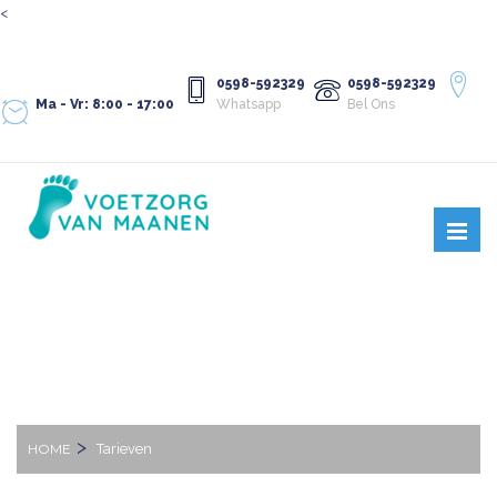
<
0598-592329
0598-592329
Ma - Vr: 8:00 - 17:00
Whatsapp
Bel Ons
TARIEVEN
HOME
Tarieven