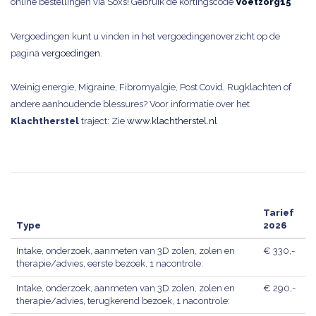
online bestellingen via Soxs! Gebruik de kortingscode
Voetzorg15
Vergoedingen kunt u vinden in het vergoedingenoverzicht op de
pagina
vergoedingen
.
Weinig energie, Migraine, Fibromyalgie, Post Covid, Rugklachten of
andere aanhoudende blessures? Voor informatie over het
Klachtherstel
traject: Zie
www.klachtherstel.nl
Tarief
Type
2026
Intake, onderzoek, aanmeten van 3D zolen, zolen en
€ 330,-
therapie/advies, eerste bezoek, 1 nacontrole:
Intake, onderzoek, aanmeten van 3D zolen, zolen en
€ 290,-
therapie/advies, terugkerend bezoek, 1 nacontrole: