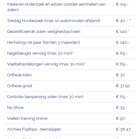
Intake en onderzoek en advies (zonder aanmeten van
€ 115,-
zolen):
Toeslag Huisbezoek (max 10 autominuten afstand):
€ 40,- **
Gecertificeerde zolen veiligheidsschoen
€ 140 *
Herhaling/2e paar (binnen 3 maanden)
€ 140,-
Nagelbeugel vervolg (max 30 min)*
€ 65,-
Voetbehandelingen vervolg (max 30 min)*
€ 65,-
Orthese klein
€ 30
Orthese groot
€ 37,50
Controle/aanpassing zolen (max 30 min)
€ 65,-
No Show
€ 35,-
Voeten training online
€ 97,-
Archies Flipfops - teenslipper
€ 38,47