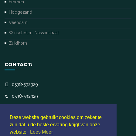
Emmen
Hoogezand
Veendam
Winschoten, Nassaustraat
Zuidhorn
CONTACT:
0598-592329
0598-592329
receptie@voetzorgvanmaanen.nl
Deze website gebruikt cookies om zeker te
zijn dat u de beste ervaring krijgt van onze
website.
Lees Meer