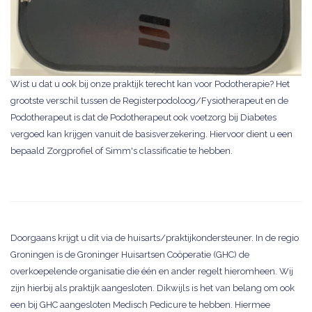
Wist u dat u ook bij onze praktijk terecht kan voor Podotherapie? Het
grootste verschil tussen de Registerpodoloog/Fysiotherapeut en de
Podotherapeut is dat de Podotherapeut ook voetzorg bij Diabetes
vergoed kan krijgen vanuit de basisverzekering. Hiervoor dient u een
bepaald Zorgprofiel of Simm's classificatie te hebben.
Doorgaans krijgt u dit via de huisarts/praktijkondersteuner. In de regio
Groningen is de Groninger Huisartsen Coöperatie (GHC) de
overkoepelende organisatie die één en ander regelt hieromheen. Wij
zijn hierbij als praktijk aangesloten. Dikwijls is het van belang om ook
een bij GHC aangesloten Medisch Pedicure te hebben. Hiermee