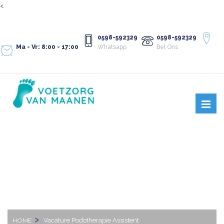
<
0598-592329
0598-592329
Ma - Vr: 8:00 - 17:00
Whatsapp
Bel Ons
VACATURE PODOTHERAPIE
ASSISTENT
HOME
Vacature Podotherapie Assistent