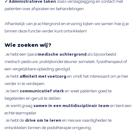
✔
Administratieve taken
zoals verslaglegging en contact met
patiënten over afspraken en behandelingen.
Afhankelijk van je achtergrond en ervaring kijken we samen hoe jij je
binnen deze functie verder kunt ontwikkelen!
Wie zoeken wij?
Je hebt een (para)
medische achtergrond
als bijvoorbeeld
medisch pedicure, praktijkondersteuner somatiek, fysiotherapeut of
een vergelijkbare opleiding gevolgd.
Je hebt
affiniteit met voetzorg
en vindt het interessant om je hier
verder in te verdiepen.
Je bent
communicatief sterk
en weet patiënten goed te
begeleiden en gerust te stellen.
Je werkt graag
samen in een multidisciplinair team
en bent een
echte teamspeler.
Je hebt de
drive om te leren
en nieuwe vaardigheden te
ontwikkelen binnen de podotherapie omgeving.